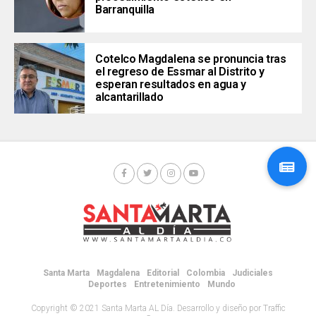
Barranquilla
Cotelco Magdalena se pronuncia tras
el regreso de Essmar al Distrito y
esperan resultados en agua y
alcantarillado
Santa Marta
Magdalena
Editorial
Colombia
Judiciales
Deportes
Entretenimiento
Mundo
Copyright © 2021 Santa Marta AL Día. Desarrollo y diseño por Traffic