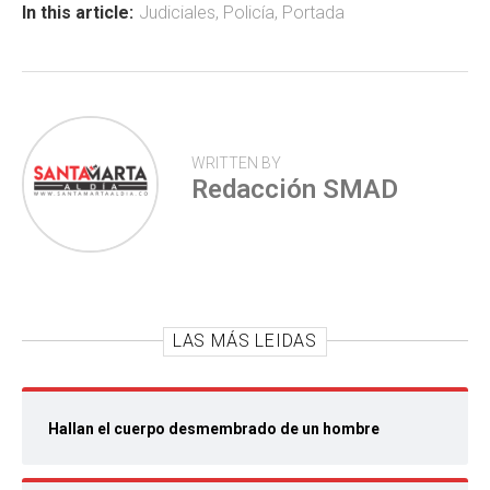
ok
p
tir
In this article:
Judiciales
,
Policía
,
Portada
p
WRITTEN BY
Redacción SMAD
LAS MÁS LEIDAS
Hallan el cuerpo desmembrado de un hombre