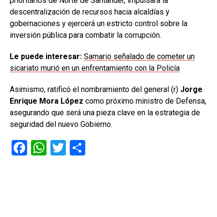
prioritarios de Norte de Santander, impulsará la
descentralización de recursos hacia alcaldías y
gobernaciones y ejercerá un estricto control sobre la
inversión pública para combatir la corrupción.
Le puede interesar:
Samario señalado de cometer un
sicariato murió en un enfrentamiento con la Policía
Asimismo, ratificó el nombramiento del general (r)
Jorge
Enrique Mora López
como próximo ministro de Defensa,
asegurando que será una pieza clave en la estrategia de
seguridad del nuevo Gobierno.
F
W
T
C
a
h
wi
o
ce
at
tt
m
b
s
er
p
o
A
ar