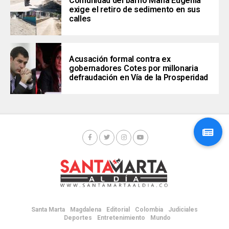
Comunidad del barrio María Eugenia
exige el retiro de sedimento en sus
calles
Acusación formal contra ex
gobernadores Cotes por millonaria
defraudación en Vía de la Prosperidad
Santa Marta
Magdalena
Editorial
Colombia
Judiciales
Deportes
Entretenimiento
Mundo