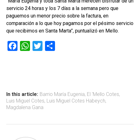
“María Eugenia y toda Santa Marta merecen disfrutar de un
servicio 24 horas y los 7 días a la semana pero que
paguemos un menor precio sobre la factura, en
comparación a lo que hoy pagamos por el pésimo servicio
que recibimos en Santa Marta”, puntualizó en Mello.
F
W
T
C
a
h
wi
o
ce
at
tt
m
b
s
er
p
o
A
ar
ok
p
tir
In this article:
Barrio María Eugenia
,
El 'Mello Cotes
,
Luis Miguel Cotes
,
Luis Miguel Cotes Habeych
,
p
Magdalena Gana