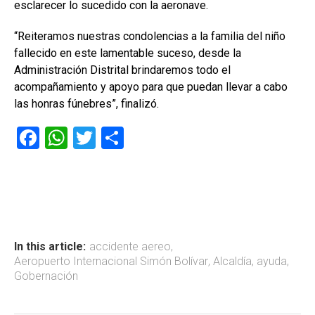
esclarecer lo sucedido con la aeronave.
“Reiteramos nuestras condolencias a la familia del niño
fallecido en este lamentable suceso, desde la
Administración Distrital brindaremos todo el
acompañamiento y apoyo para que puedan llevar a cabo
las honras fúnebres”, finalizó.
F
W
T
C
a
h
wi
o
ce
at
tt
m
b
s
er
p
o
A
ar
ok
p
tir
In this article:
accidente aereo
,
Aeropuerto Internacional Simón Bolívar
,
Alcaldía
,
ayuda
,
p
Gobernación