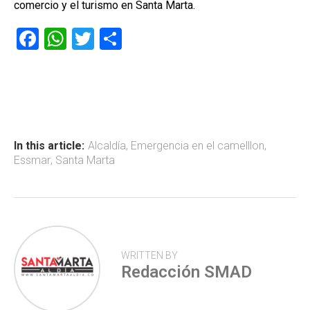
comercio y el turismo en Santa Marta.
F
W
T
C
a
h
wi
o
ce
at
tt
m
b
s
er
p
o
A
ar
ok
p
tir
In this article:
Alcaldía
,
Emergencia en el camelllon
,
Essmar
,
Santa Marta
p
WRITTEN BY
Redacción SMAD