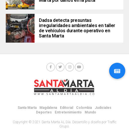
Marta por daños en la pista
Dadsa detecta presuntas
irregularidades ambientales en taller
de vehículos durante operativo en
Santa Marta
Santa Marta
Magdalena
Editorial
Colombia
Judiciales
Deportes
Entretenimiento
Mundo
Copyright © 2021 Santa Marta AL Día. Desarrollo y diseño por Traffic
Grupo.