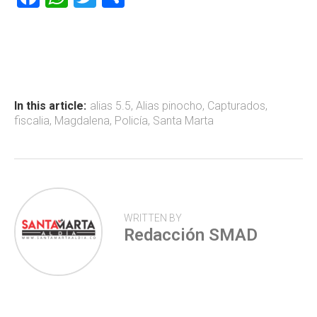
a
h
wi
o
ce
at
tt
m
b
s
er
p
o
A
ar
ok
p
tir
In this article:
alias 5.5
,
Alias pinocho
,
Capturados
,
fiscalia
,
Magdalena
,
Policía
,
Santa Marta
p
WRITTEN BY
Redacción SMAD