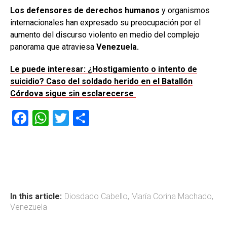
Los defensores de derechos humanos
y organismos
internacionales han expresado su preocupación por el
aumento del discurso violento en medio del complejo
panorama que atraviesa
Venezuela.
Le puede interesar: ¿Hostigamiento o intento de
suicidio? Caso del soldado herido en el Batallón
Córdova sigue sin esclarecerse
F
W
T
C
a
h
wi
o
ce
at
tt
m
b
s
er
p
o
A
ar
ok
p
tir
In this article:
Diosdado Cabello
,
María Corina Machado
,
Venezuela
p