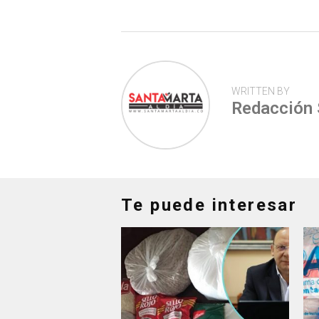
p
WRITTEN BY
Redacción
Te puede interesar