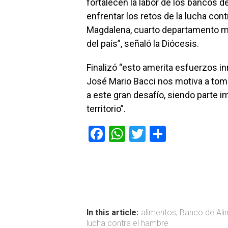
fortalecen la labor de los bancos 
enfrentar los retos de la lucha con
Magdalena, cuarto departamento má
del país”, señaló la Diócesis.
Finalizó “esto amerita esfuerzos 
José Mario Bacci nos motiva a tom
a este gran desafío, siendo parte i
territorio”.
F
W
T
C
a
h
wi
o
ce
at
tt
m
b
s
er
p
o
A
ar
ok
p
tir
In this article:
alimentos
,
Banco de Ali
lucha contra el hambre