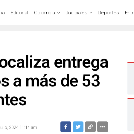
na
Editorial
Colombia
Judiciales
Deportes
Ent
focaliza entrega
os a más de 53
ntes
julio, 2024 11:14 am