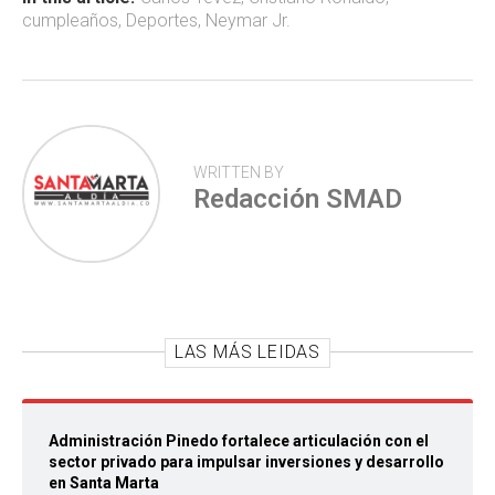
ok
p
tir
cumpleaños
,
Deportes
,
Neymar Jr.
p
WRITTEN BY
Redacción SMAD
LAS MÁS LEIDAS
Administración Pinedo fortalece articulación con el
sector privado para impulsar inversiones y desarrollo
en Santa Marta