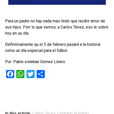
Para un padre no hay nada mas lindo que recibir amor de
sus hijos. Porr lo que vemos, a Carlos Tévez, eso le sobró
hoy en su día.
Definitivamente qu el 5 de febrero pasará a la historia
como un día especial para el fútbol.
Por: Pablo esteban Gómez Linero
F
W
T
C
a
h
wi
o
ce
at
tt
m
b
s
er
p
o
A
ar
In this article:
Carlos Tévez
,
Cristiano Ronaldo
,