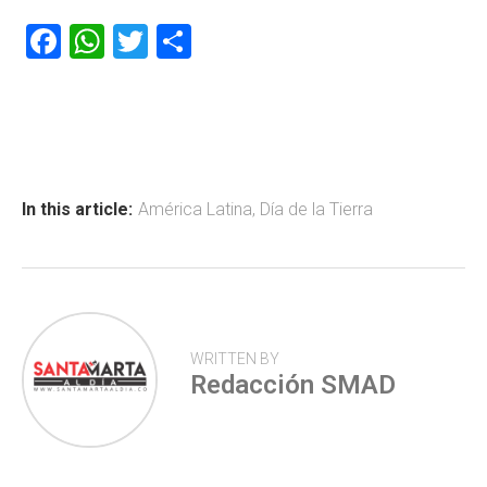
F
W
T
C
a
h
wi
o
ce
at
tt
m
b
s
er
p
o
A
ar
ok
p
tir
In this article:
América Latina
,
Día de la Tierra
p
WRITTEN BY
Redacción SMAD