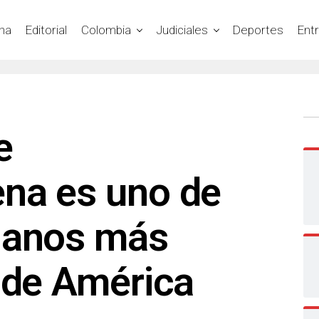
na
Editorial
Colombia
Judiciales
Deportes
Ent
e
na es uno de
ianos más
 de América