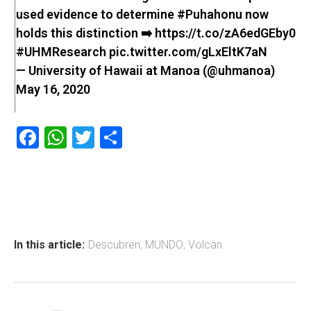
used evidence to determine
#Puhahonu
now
holds this distinction ➡️
https://t.co/zA6edGEby0
#UHMResearch
pic.twitter.com/gLxEltK7aN
— University of Hawaii at Manoa (@uhmanoa)
May 16, 2020
F
W
T
C
a
h
wi
o
ce
at
tt
m
b
s
er
p
o
A
ar
ok
p
tir
In this article:
Descubren
,
MUNDO
,
Volcan
p