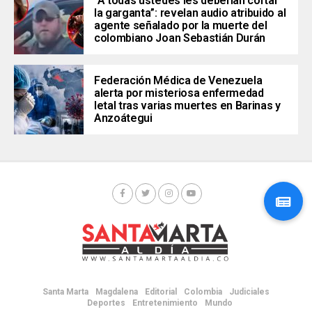
“A todas ustedes les deberían cortar
la garganta”: revelan audio atribuido al
agente señalado por la muerte del
colombiano Joan Sebastián Durán
Federación Médica de Venezuela
alerta por misteriosa enfermedad
letal tras varias muertes en Barinas y
Anzoátegui
Santa Marta
Magdalena
Editorial
Colombia
Judiciales
Deportes
Entretenimiento
Mundo