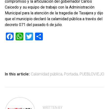
compromiso y la articulación del gobernador Carlos
Caicedo y su equipo de trabajo con la Administración
Municipal para la atención de la tragedia de Tasajera y dijo
que el municipio declaró la calamidad pública a través del
decreto 071 del pasado 6 de julio.
F
W
T
C
a
h
wi
o
ce
at
tt
m
b
s
er
p
o
A
ar
ok
p
tir
In this article:
Calamidad pública
,
Portada
,
PUEBLOVIEJO
p
WRITTEN BY