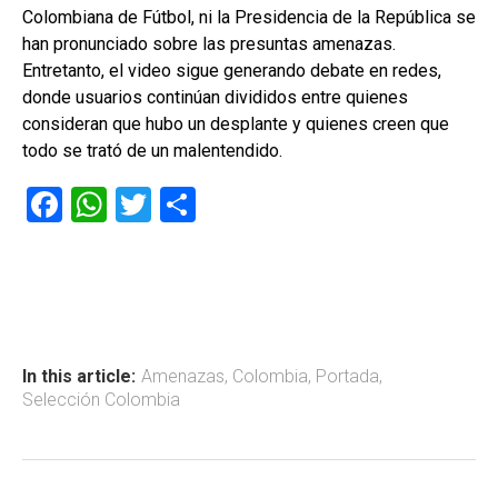
Colombiana de Fútbol, ni la Presidencia de la República se
han pronunciado sobre las presuntas amenazas.
Entretanto, el video sigue generando debate en redes,
donde usuarios continúan divididos entre quienes
consideran que hubo un desplante y quienes creen que
todo se trató de un malentendido.
F
W
T
C
a
h
wi
o
ce
at
tt
m
b
s
er
p
o
A
ar
ok
p
tir
In this article:
Amenazas
,
Colombia
,
Portada
,
Selección Colombia
p