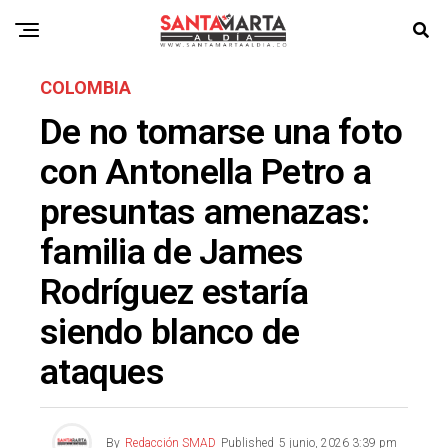
COLOMBIA
De no tomarse una foto
con Antonella Petro a
presuntas amenazas:
familia de James
Rodríguez estaría
siendo blanco de
ataques
By
Redacción SMAD
Published
5 junio, 2026 3:39 pm