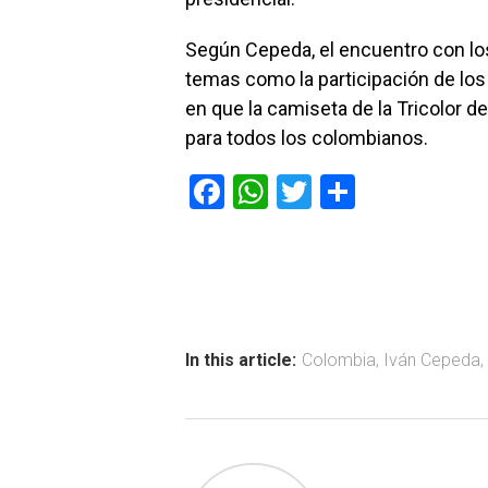
Según Cepeda, el encuentro con los
temas como la participación de los 
en que la camiseta de la Tricolor
para todos los colombianos.
F
W
T
C
a
h
wi
o
ce
at
tt
m
b
s
er
p
o
A
ar
ok
p
tir
In this article:
Colombia
,
Iván Cepeda
,
p