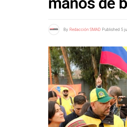
manos de b
By
Redacción SMAD
Published
5 j