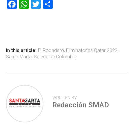
F
W
T
C
a
h
wi
o
ce
at
tt
m
b
s
er
p
o
A
ar
ok
p
tir
In this article:
El Rodadero
,
Eliminatorias Qatar 2022
,
Santa Marta
,
Selección Colombia
p
WRITTEN BY
Redacción SMAD