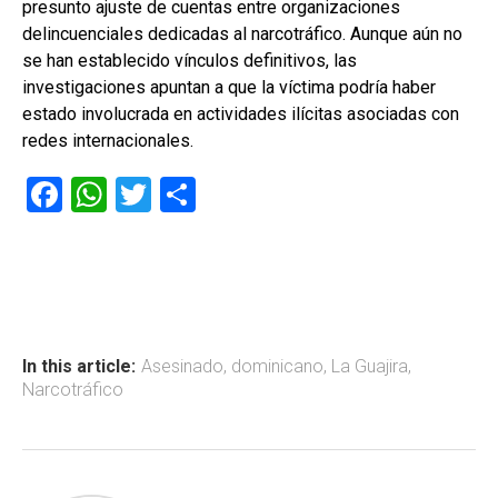
presunto ajuste de cuentas entre organizaciones
delincuenciales dedicadas al narcotráfico. Aunque aún no
se han establecido vínculos definitivos, las
investigaciones apuntan a que la víctima podría haber
estado involucrada en actividades ilícitas asociadas con
redes internacionales.
F
W
T
C
a
h
wi
o
ce
at
tt
m
b
s
er
p
o
A
ar
ok
p
tir
In this article:
Asesinado
,
dominicano
,
La Guajira
,
Narcotráfico
p