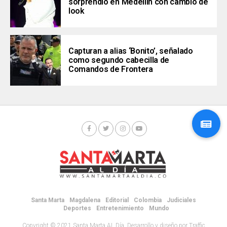
sorprendió en Medellín con cambio de
look
Capturan a alias ‘Bonito’, señalado
como segundo cabecilla de
Comandos de Frontera
Santa Marta
Magdalena
Editorial
Colombia
Judiciales
Deportes
Entretenimiento
Mundo
Copyright © 2021 Santa Marta AL Día. Desarrollo y diseño por Traffic