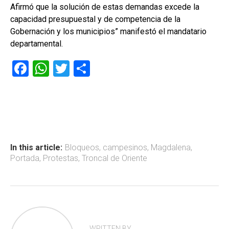
Afirmó que la solución de estas demandas excede la
capacidad presupuestal y de competencia de la
Gobernación y los municipios” manifestó el mandatario
departamental.
F
W
T
C
a
h
wi
o
ce
at
tt
m
b
s
er
p
o
A
ar
ok
p
tir
In this article:
Bloqueos
,
campesinos
,
Magdalena
,
Portada
,
Protestas
,
Troncal de Oriente
p
WRITTEN BY