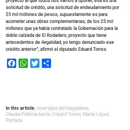
proyecto al que todos nos vamos a oponer, esa es una
solicitud de crédito, una solicitud de endeudamiento por
25 mil millones de pesos, supuestamente es para
acometer unas obras complementarias, de los 25 mil
millones que ya había contratado la Gobernación para la
doble calzada de El Rodadero, proyecto que tiene
antecedentes de ilegalidad, yo tengo denunciado ese
crédito anterior”, afirmó el diputado Eduard Torres.
F
W
T
C
a
h
wi
o
ce
at
tt
m
b
s
er
p
o
A
ar
ok
p
tir
In this article:
Asamblea del Magdalena
,
Claudia Patricia Aarón
,
Eduard Torres
,
Marta López
,
p
Portada