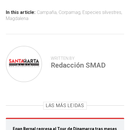
o
A
ar
ok
p
tir
In this article:
Campaña
,
Corpamag
,
Especies silvestres
,
Magdalena
p
WRITTEN BY
Redacción SMAD
LAS MÁS LEIDAS
Egan Bernal regresa al Tour de Dinamarca tras meses