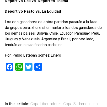
Deportivo Cali vs. Deportes Tolima
Deportivo Pasto vs. La Equidad
Los dos ganadores de estos partidos pasarán a la fase
de grupos para, ahora sí, enfrentar a los dos ganadores de
los demás países: Bolivia, Chile, Ecuador, Paraguay, Perú,
Uruguay y Venezuela. Argentina y Brasil, por otro lado,
tendrán seis clasificados cada uno.
Por: Pablo Esteban Gómez Linero
F
W
T
C
a
h
wi
o
ce
at
tt
m
b
s
er
p
o
A
ar
ok
p
tir
In this article:
Copa Libertadores
,
Copa Sudamericana
,