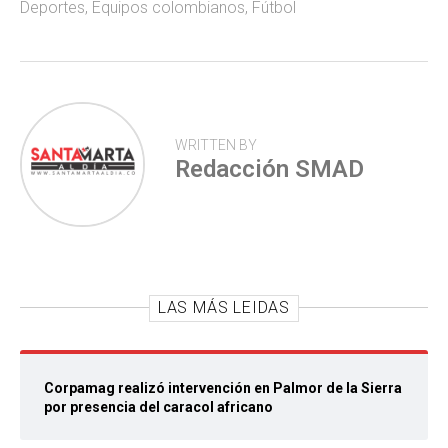
Deportes
,
Equipos colombianos
,
Fútbol
p
WRITTEN BY
Redacción SMAD
LAS MÁS LEIDAS
Corpamag realizó intervención en Palmor de la Sierra
por presencia del caracol africano