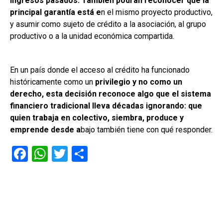
ingresos pasados. También podrán reconocer que la
principal garantía está e
n el mismo proyecto productivo,
y asumir como sujeto de crédito a la asociación, al grupo
productivo o a la unidad económica compartida.
En un país donde el acceso al crédito ha funcionado
históricamente como un
privilegio y no como un
derecho, esta decisión reconoce algo que el sistema
financiero tradicional lleva décadas ignorando: que
quien trabaja en colectivo, siembra, produce y
emprende desde a
bajo también tiene con qué responder.
F
W
T
C
a
h
wi
o
ce
at
tt
m
b
s
er
p
o
A
ar