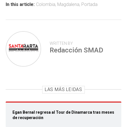
ok
p
tir
In this article:
Colombia
,
Magdalena
,
Portada
p
WRITTEN BY
Redacción SMAD
LAS MÁS LEIDAS
Egan Bernal regresa al Tour de Dinamarca tras meses
de recuperación