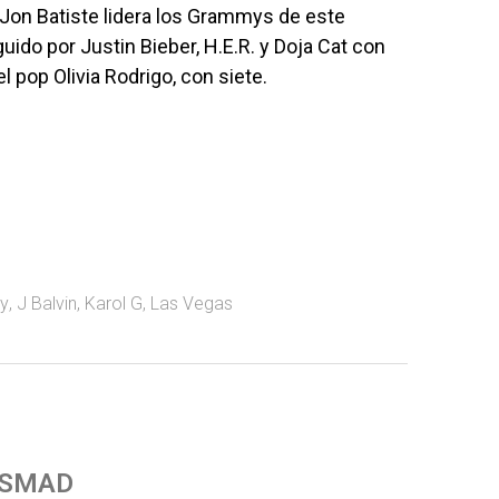
Jon Batiste lidera los Grammys de este
do por Justin Bieber, H.E.R. y Doja Cat con
el pop Olivia Rodrigo, con siete.
y
,
J Balvin
,
Karol G
,
Las Vegas
 SMAD