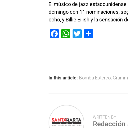
El músico de jazz estadounidense 
domingo con 11 nominaciones, segui
ocho, y Billie Eilish y la sensación d
F
W
T
C
a
h
wi
o
ce
at
tt
m
b
s
er
p
o
A
ar
ok
p
tir
In this article:
Bomba Estereo
,
Gramm
p
WRITTEN BY
Redacción