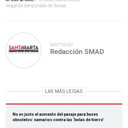
ok
p
tir
segunda temporada de lluvias
p
WRITTEN BY
Redacción SMAD
LAS MÁS LEIDAS
No es justo el aumento del pasaje para buses
obsoletos: samarios contra las ‘bolas de hierro’