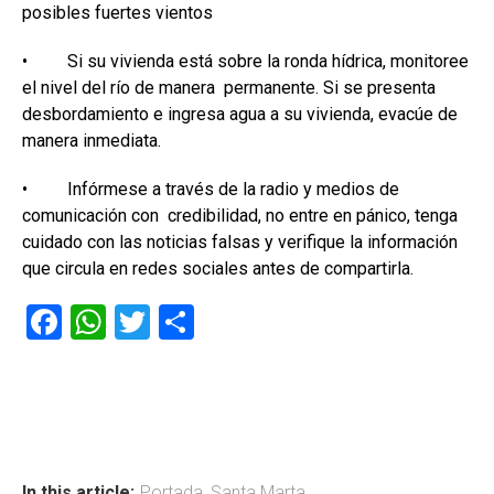
posibles fuertes vientos
• Si su vivienda está sobre la ronda hídrica, monitoree
el nivel del río de manera permanente. Si se presenta
desbordamiento e ingresa agua a su vivienda, evacúe de
manera inmediata.
• Infórmese a través de la radio y medios de
comunicación con credibilidad, no entre en pánico, tenga
cuidado con las noticias falsas y verifique la información
que circula en redes sociales antes de compartirla.
F
W
T
C
a
h
wi
o
ce
at
tt
m
b
s
er
p
o
A
ar
In this article:
Portada
,
Santa Marta
,