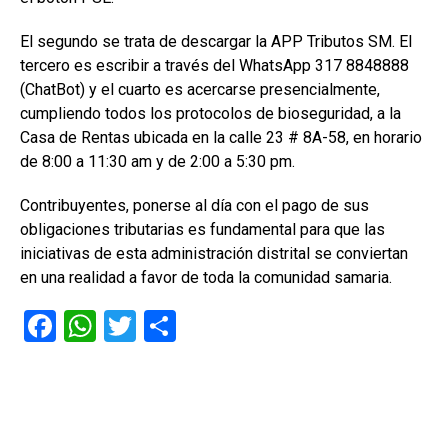
El segundo se trata de descargar la APP Tributos SM. El
tercero es escribir a través del WhatsApp 317 8848888
(ChatBot) y el cuarto es acercarse presencialmente,
cumpliendo todos los protocolos de bioseguridad, a la
Casa de Rentas ubicada en la calle 23 # 8A-58, en horario
de 8:00 a 11:30 am y de 2:00 a 5:30 pm.
Contribuyentes, ponerse al día con el pago de sus
obligaciones tributarias es fundamental para que las
iniciativas de esta administración distrital se conviertan
en una realidad a favor de toda la comunidad samaria.
F
W
T
C
a
h
wi
o
ce
at
tt
m
b
s
er
p