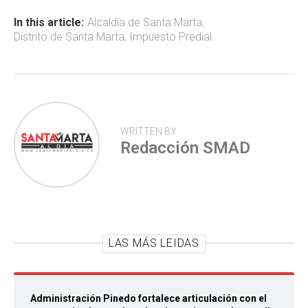
o
A
ar
ok
p
tir
In this article:
Alcaldía de Santa Marta
,
Distrito de Santa Marta
,
Impuesto Predial
p
WRITTEN BY
Redacción SMAD
LAS MÁS LEIDAS
Administración Pinedo fortalece articulación con el