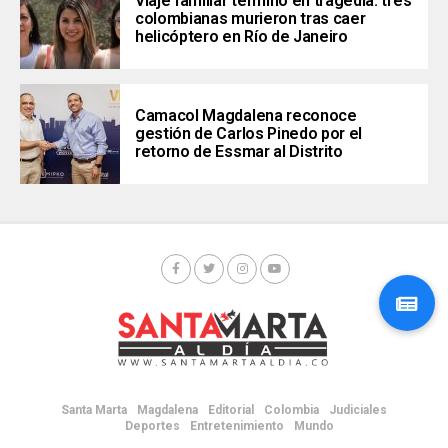
Viaje familiar terminó en tragedia: tres
colombianas murieron tras caer
helicóptero en Río de Janeiro
Camacol Magdalena reconoce
gestión de Carlos Pinedo por el
retorno de Essmar al Distrito
Santa Marta
Magdalena
Editorial
Colombia
Judiciales
Deportes
Entretenimiento
Mundo