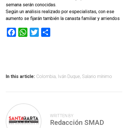
semana serán conocidas.
Según un análisis realizado por especialistas, con ese
aumento se fijarán también la canasta familiar y arriendos
F
W
T
C
a
h
wi
o
ce
at
tt
m
b
s
er
p
o
A
ar
ok
p
tir
In this article:
Colombia
,
Iván Duque
,
Salario mínimo
p
WRITTEN BY
Redacción SMAD