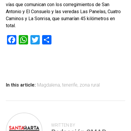
vías que comunican con los corregimientos de San
Antonio y El Consuelo y las veredas Las Panelas, Cuatro
Caminos y La Sonrisa, que sumarían 45 kilómetros en
total.
F
W
T
C
a
h
wi
o
ce
at
tt
m
b
s
er
p
o
A
ar
ok
p
tir
In this article:
Magdalena
,
tenerife
,
zona rural
p
WRITTEN BY