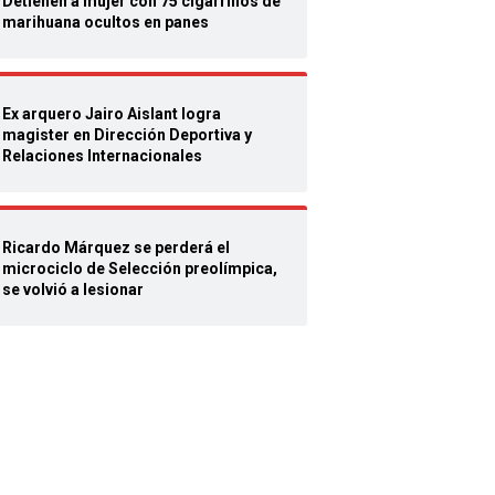
Detienen a mujer con 75 cigarrillos de
marihuana ocultos en panes
Ex arquero Jairo Aislant logra
magister en Dirección Deportiva y
Relaciones Internacionales
Ricardo Márquez se perderá el
microciclo de Selección preolímpica,
se volvió a lesionar