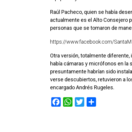
Raúl Pacheco, quien se había des
actualmente es el Alto Consejero pa
personas que se tomaron de manera 
https://www.facebook.com/Santa
Otra versión, totalmente diferente
había cámaras y micrófonos en la 
presuntamente habrían sido instalad
verse descubiertos, retuvieron a l
encargado Andrés Rugeles.
F
W
T
C
a
h
wi
o
ce
at
tt
m
b
s
er
p