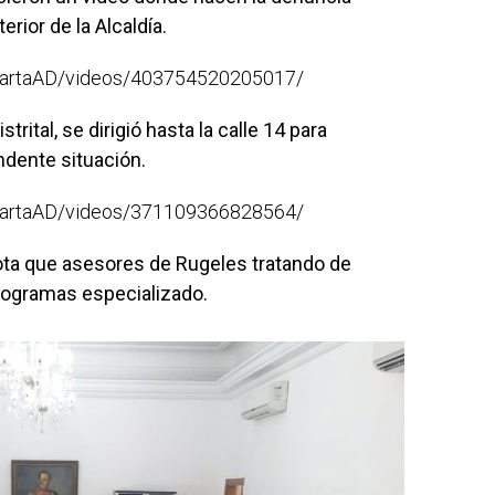
erior de la Alcaldía.
MartaAD/videos/403754520205017/
ital, se dirigió hasta la calle 14 para
andente situación.
MartaAD/videos/371109366828564/
ota que asesores de Rugeles tratando de
ogramas especializado.