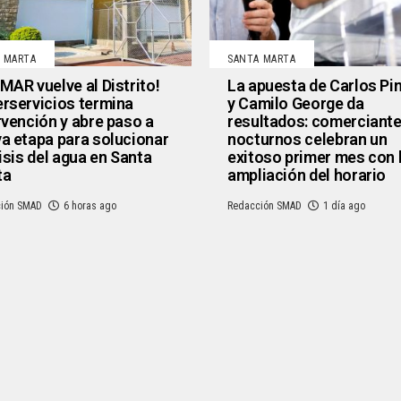
 MARTA
SANTA MARTA
MAR vuelve al Distrito!
La apuesta de Carlos Pi
rservicios termina
y Camilo George da
rvención y abre paso a
resultados: comerciant
a etapa para solucionar
nocturnos celebran un
risis del agua en Santa
exitoso primer mes con 
ta
ampliación del horario
ión SMAD
6 horas ago
Redacción SMAD
1 día ago