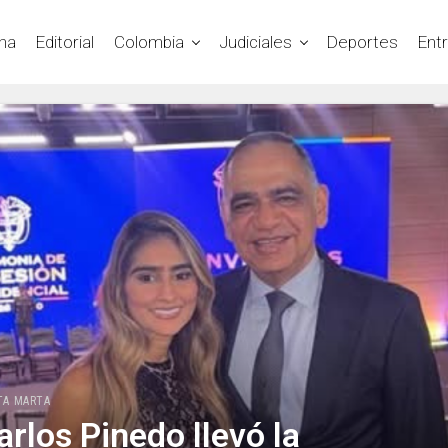
na
Editorial
Colombia
Judiciales
Deportes
Ent
TA MARTA
arlos Pinedo llevó la