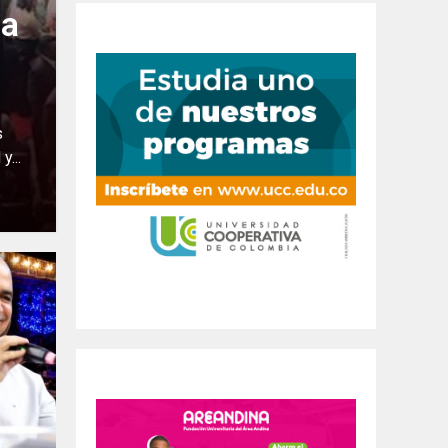
 a
s
y...