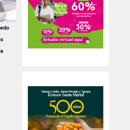
nedo
es
la