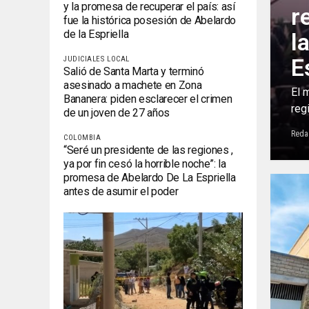
y la promesa de recuperar el país: así
r
fue la histórica posesión de Abelardo
de la Espriella
l
E
JUDICIALES LOCAL
Salió de Santa Marta y terminó
asesinado a machete en Zona
El 
Bananera: piden esclarecer el crimen
reg
de un joven de 27 años
Reda
COLOMBIA
“Seré un presidente de las regiones ,
ya por fin cesó la horrible noche”: la
promesa de Abelardo De La Espriella
antes de asumir el poder