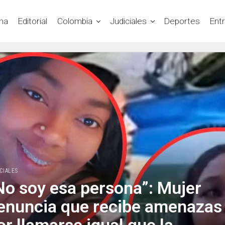
na
Editorial
Colombia
Judiciales
Deportes
Ent
CIALES
No soy esa persona”: Mujer
enuncia que recibe amenazas