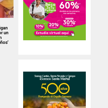
tigan
or un
n
eños’