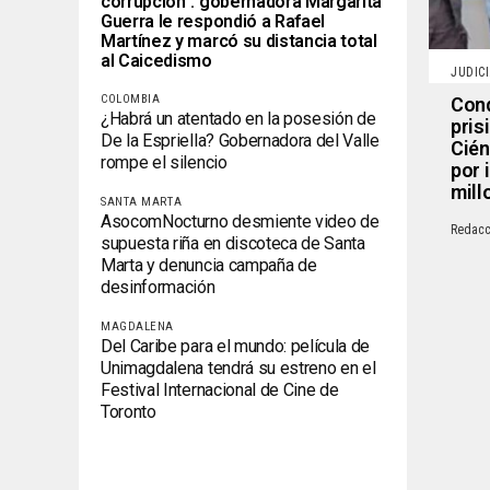
corrupción”: gobernadora Margarita
Guerra le respondió a Rafael
Martínez y marcó su distancia total
al Caicedismo
JUDIC
COLOMBIA
Cond
¿Habrá un atentado en la posesión de
pris
De la Espriella? Gobernadora del Valle
Cién
rompe el silencio
por 
mill
SANTA MARTA
AsocomNocturno desmiente video de
Redacc
supuesta riña en discoteca de Santa
Marta y denuncia campaña de
desinformación
MAGDALENA
Del Caribe para el mundo: película de
Unimagdalena tendrá su estreno en el
Festival Internacional de Cine de
Toronto