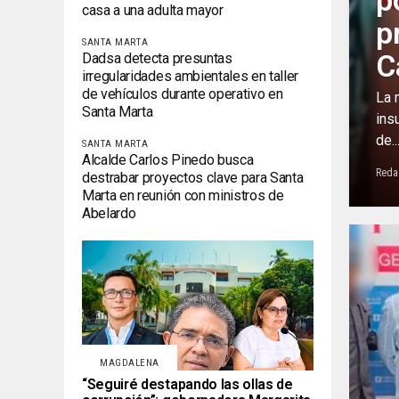
p
casa a una adulta mayor
p
SANTA MARTA
C
Dadsa detecta presuntas
irregularidades ambientales en taller
de vehículos durante operativo en
La 
Santa Marta
ins
de..
SANTA MARTA
Alcalde Carlos Pinedo busca
Reda
destrabar proyectos clave para Santa
Marta en reunión con ministros de
Abelardo
MAGDALENA
“Seguiré destapando las ollas de