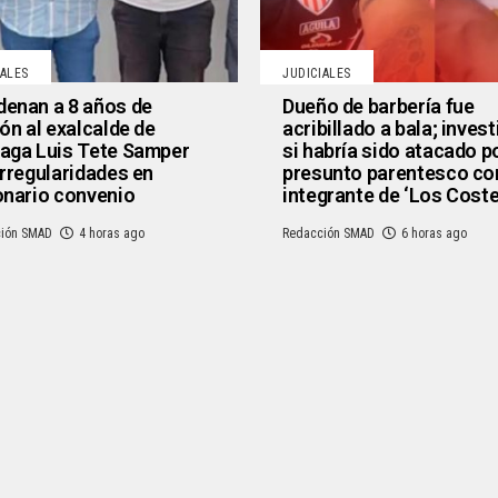
IALES
JUDICIALES
enan a 8 años de
Dueño de barbería fue
ión al exalcalde de
acribillado a bala; inves
aga Luis Tete Samper
si habría sido atacado p
irregularidades en
presunto parentesco co
onario convenio
integrante de ‘Los Cost
ión SMAD
4 horas ago
Redacción SMAD
6 horas ago