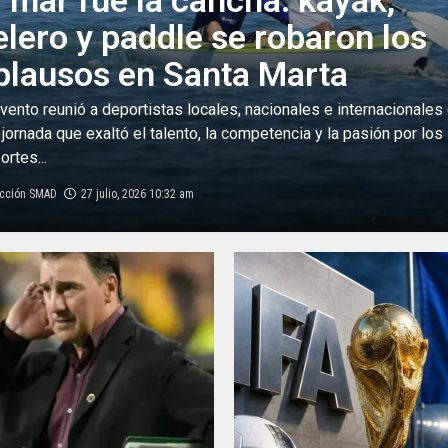
l mar fue la cancha: kayak,
elero y paddle se robaron los
plausos en Santa Marta
evento reunió a deportistas locales, nacionales e internacionales
 jornada que exaltó el talento, la competencia y la pasión por los
ortes...
cción SMAD
27 julio, 2026 10:32 am