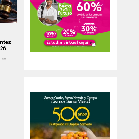
entes
026
35 am