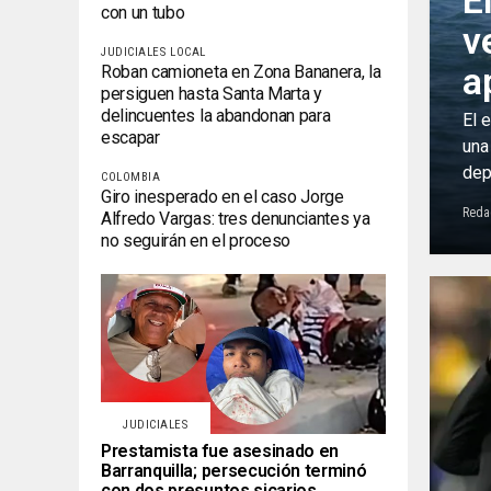
E
con un tubo
v
JUDICIALES LOCAL
a
Roban camioneta en Zona Bananera, la
persiguen hasta Santa Marta y
delincuentes la abandonan para
El 
escapar
una
dep
COLOMBIA
Giro inesperado en el caso Jorge
Reda
Alfredo Vargas: tres denunciantes ya
no seguirán en el proceso
JUDICIALES
Prestamista fue asesinado en
Barranquilla; persecución terminó
con dos presuntos sicarios