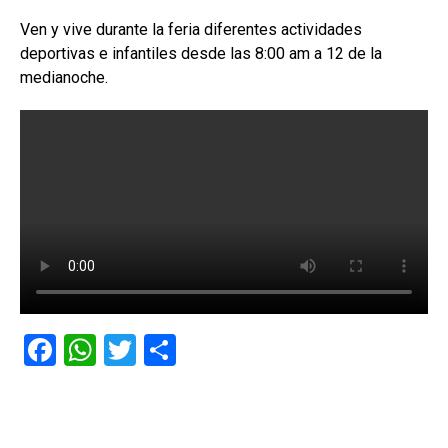
Ven y vive durante la feria diferentes actividades
deportivas e infantiles desde las 8:00 am a 12 de la
medianoche.
F
W
T
C
a
h
wi
o
ce
at
tt
m
b
s
er
p