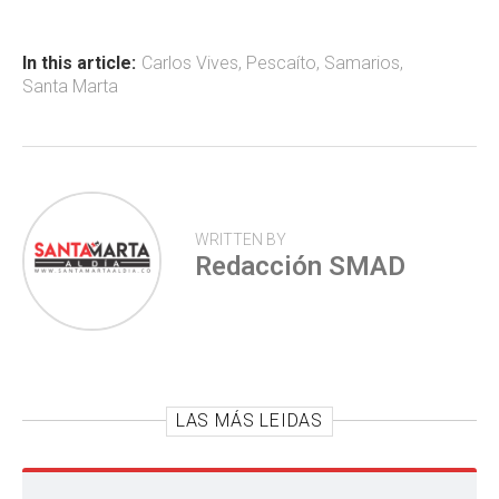
o
A
ar
ok
p
tir
In this article:
Carlos Vives
,
Pescaíto
,
Samarios
,
Santa Marta
p
WRITTEN BY
Redacción SMAD
LAS MÁS LEIDAS