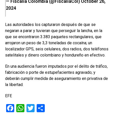
— Fiscalía Colombia (@FiscaliaCol)
October 26,
2024
Las autoridades los capturaron después de que se
negaran a parar y tuvieran que perseguir la lancha, en la
que se encontraron 3.383 paquetes rectangulares, que
arrojaron un peso de 3,3 toneladas de cocaína; un
localizador GPS, seis celulares, dos radios, dos teléfonos
satelitales y dinero colombiano y hondureño en efectivo.
En una audiencia fueron imputados por el delito de tráfico,
fabricación o porte de estupefacientes agravado; y
deberán cumplir medida de aseguramiento en privativa de
la libertad.
EFE
F
W
T
C