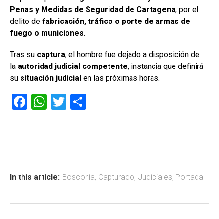
Penas y Medidas de Seguridad de Cartagena
, por el
delito de
fabricación, tráfico o porte de armas de
fuego o municiones
.
Tras su
captura
, el hombre fue dejado a disposición de
la
autoridad judicial competente
, instancia que definirá
su
situación judicial
en las próximas horas.
F
W
T
C
a
h
wi
o
ce
at
tt
m
b
s
er
p
o
A
ar
ok
p
tir
In this article:
Bosconia
,
Capturado
,
Judiciales
,
Portada
p