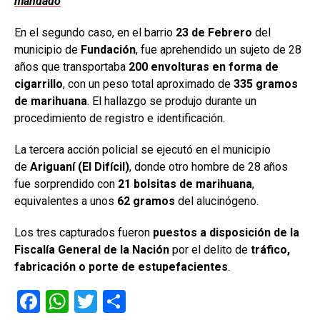
mandado
En el segundo caso, en el barrio
23 de Febrero
del
municipio de
Fundación
, fue aprehendido un sujeto de 28
años que transportaba
200 envolturas en forma de
cigarrillo
, con un peso total aproximado de
335 gramos
de marihuana
. El hallazgo se produjo durante un
procedimiento de registro e identificación.
La tercera acción policial se ejecutó en el municipio
de
Ariguaní (El Difícil)
, donde otro hombre de 28 años
fue sorprendido con
21 bolsitas de marihuana
,
equivalentes a unos
62 gramos
del alucinógeno.
Los tres capturados fueron
puestos a disposición de la
Fiscalía General de la Nación
por el delito de
tráfico,
fabricación o porte de estupefacientes
.
F
W
T
C