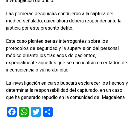
investigación de oficio.
Las primeras pesquisas condujeron a la captura del
médico señalado, quien ahora deberá responder ante la
justicia por este presunto delito.
Este caso plantea serias interrogantes sobre los
protocolos de seguridad y la supervisión del personal
médico durante los traslados de pacientes,
especialmente aquellos que se encuentran en estados de
inconsciencia o vulnerabilidad.
La investigación en curso buscará esclarecer los hechos y
determinar la responsabilidad del capturado, en un caso
que ha generado repudio en la comunidad del Magdalena.
F
W
T
C
a
h
wi
o
ce
at
tt
m