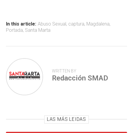
b
s
er
p
o
A
ar
ok
p
tir
In this article:
Abuso Sexual
,
captura
,
Magdalena
,
Portada
,
Santa Marta
p
WRITTEN BY
Redacción SMAD
LAS MÁS LEIDAS