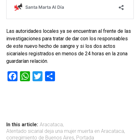
Las autoridades locales ya se encuentran al frente de las
investigaciones para tratar de dar con los responsables
de este nuevo hecho de sangre y si los dos actos
sicariales registrados en menos de 24 horas en la zona
guardarían relación.
F
W
T
C
a
h
wi
o
ce
at
tt
m
b
s
er
p
o
A
ar
ok
p
tir
In this article:
Aracataca
,
Atentado sicarial deja una mujer muerta en Aracataca
,
p
corregimiento de Buenos Aires
,
Portada