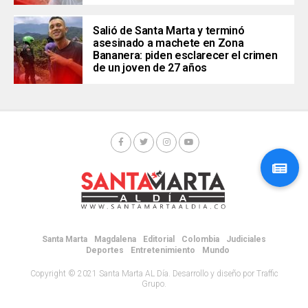
Salió de Santa Marta y terminó
asesinado a machete en Zona
Bananera: piden esclarecer el crimen
de un joven de 27 años
Santa Marta
Magdalena
Editorial
Colombia
Judiciales
Deportes
Entretenimiento
Mundo
Copyright © 2021 Santa Marta AL Día. Desarrollo y diseño por Traffic
Grupo.