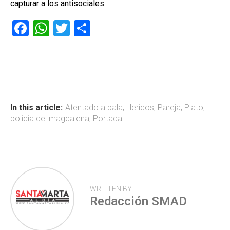
capturar a los antisociales.
F
W
T
C
a
h
wi
o
ce
at
tt
m
b
s
er
p
o
A
ar
ok
p
tir
In this article:
Atentado a bala
,
Heridos
,
Pareja
,
Plato
,
policia del magdalena
,
Portada
p
WRITTEN BY
Redacción SMAD