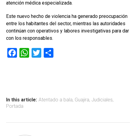
atención médica especializada.
Este nuevo hecho de violencia ha generado preocupación
entre los habitantes del sector, mientras las autoridades
continúan con operativos y labores investigativas para dar
con los responsables.
F
W
T
C
a
h
wi
o
ce
at
tt
m
b
s
er
p
o
A
ar
ok
p
tir
In this article:
Atentado a bala
,
Guajira
,
Judiciales
,
Portada
p