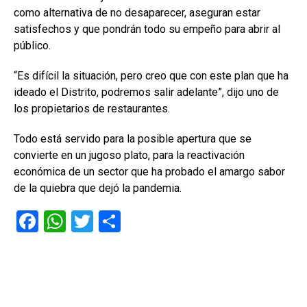
como alternativa de no desaparecer, aseguran estar
satisfechos y que pondrán todo su empeño para abrir al
público.
“Es difícil la situación, pero creo que con este plan que ha
ideado el Distrito, podremos salir adelante”, dijo uno de
los propietarios de restaurantes.
Todo está servido para la posible apertura que se
convierte en un jugoso plato, para la reactivación
económica de un sector que ha probado el amargo sabor
de la quiebra que dejó la pandemia.
F
W
T
C
a
h
wi
o
ce
at
tt
m
b
s
er
p