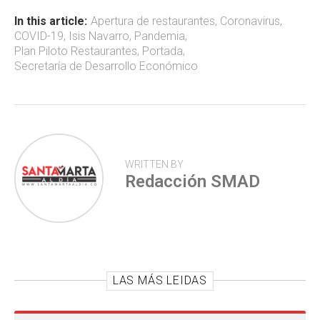
o
A
ar
ok
p
tir
In this article:
Apertura de restaurantes
,
Coronavirus
,
COVID-19
,
Isis Navarro
,
Pandemia
,
p
Plan Piloto Restaurantes
,
Portada
,
Secretaría de Desarrollo Económico
WRITTEN BY
Redacción SMAD
LAS MÁS LEIDAS