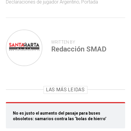
Declaraciones de jugador Argentino
,
Portada
p
WRITTEN BY
Redacción SMAD
LAS MÁS LEIDAS
No es justo el aumento del pasaje para buses
obsoletos: samarios contra las ‘bolas de hierro’