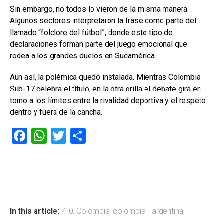
Sin embargo, no todos lo vieron de la misma manera.
Algunos sectores interpretaron la frase como parte del
llamado “folclore del fútbol”, donde este tipo de
declaraciones forman parte del juego emocional que
rodea a los grandes duelos en Sudamérica.
Aun así, la polémica quedó instalada. Mientras Colombia
Sub-17 celebra el título, en la otra orilla el debate gira en
torno a los límites entre la rivalidad deportiva y el respeto
dentro y fuera de la cancha.
F
W
T
C
a
h
wi
o
ce
at
tt
m
b
s
er
p
o
A
ar
ok
p
tir
In this article:
4-0
,
Colombia
,
colombia - argentina
,