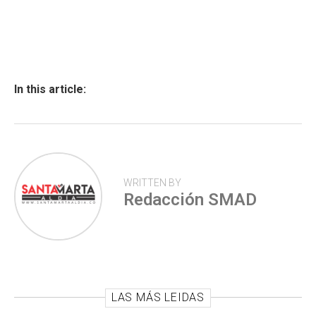
a
h
wi
o
ce
at
tt
m
b
s
er
p
o
A
ar
ok
p
tir
In this article:
p
WRITTEN BY
Redacción SMAD
LAS MÁS LEIDAS