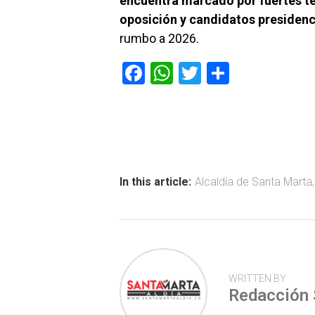
encuentra marcado por fuertes te
oposición y candidatos presidenc
rumbo a 2026.
F
W
T
C
a
h
wi
o
ce
at
tt
m
b
s
er
p
o
A
ar
ok
p
tir
In this article:
Alcaldía de Santa Marta
p
WRITTEN BY
Redacción