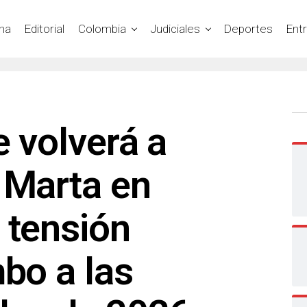
na
Editorial
Colombia
Judiciales
Deportes
Ent
e volverá a
 Marta en
 tensión
mbo a las