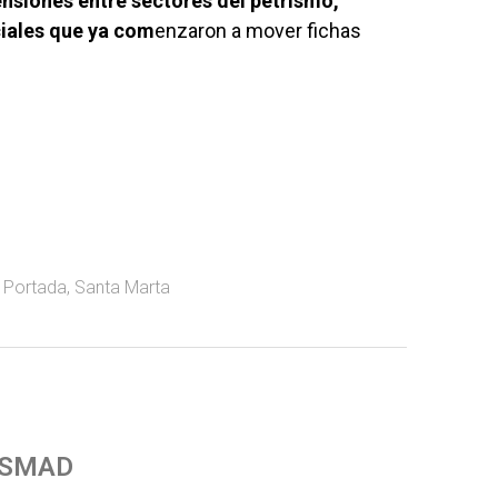
nsiones entre sectores del petrismo,
iales que ya com
enzaron a mover fichas
,
Portada
,
Santa Marta
 SMAD