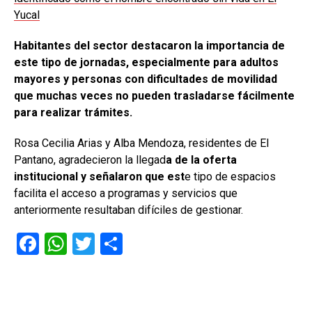
Yucal
Habitantes del sector destacaron la importancia de
este tipo de jornadas, especialmente para adultos
mayores y personas con dificultades de movilidad
que muchas veces no pueden trasladarse fácilmente
para realizar trámites.
Rosa Cecilia Arias y Alba Mendoza, residentes de El
Pantano, agradecieron la llegad
a de la oferta
institucional y señalaron que est
e tipo de espacios
facilita el acceso a programas y servicios que
anteriormente resultaban difíciles de gestionar.
F
W
T
C
a
h
wi
o
ce
at
tt
m
b
s
er
p