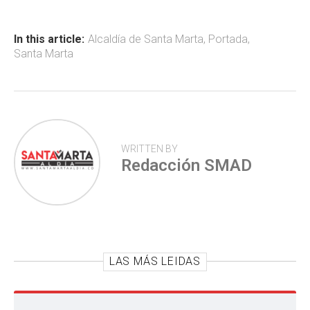
o
A
ar
ok
p
tir
In this article:
Alcaldía de Santa Marta
,
Portada
,
Santa Marta
p
WRITTEN BY
Redacción SMAD
LAS MÁS LEIDAS