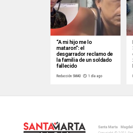
“A mi hijo me lo
mataron”: el
desgarrador reclamo de
la familia de un soldado
fallecido
Redacción SMAD
1 día ago
Santa Marta
Magdal