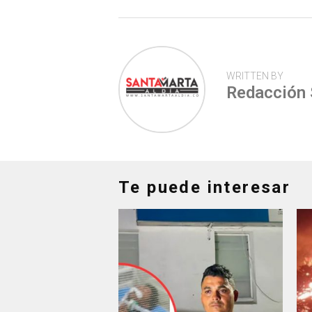
p
WRITTEN BY
Redacción
Te puede interesar