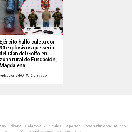
Ejército halló caleta con
30 explosivos que sería
del Clan del Golfo en
zona rural de Fundación,
Magdalena
Redacción SMAD
2 días ago
ena
Editorial
Colombia
Judiciales
Deportes
Entretenimiento
Mundo