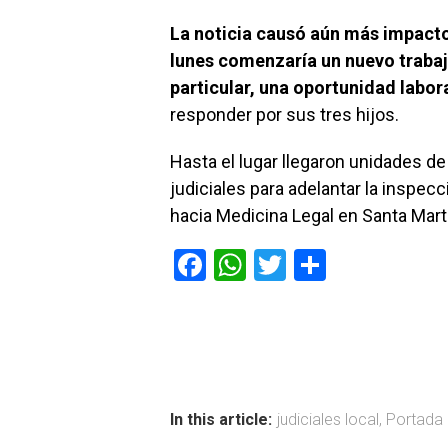
La noticia causó aún más impacto
lunes comenzaría un nuevo traba
particular, una oportunidad labor
responder por sus tres hijos.
Hasta el lugar llegaron unidades de
judiciales para adelantar la inspec
hacia Medicina Legal en Santa Mart
F
W
T
C
a
h
wi
o
ce
at
tt
m
b
s
er
p
o
A
ar
ok
p
tir
In this article:
judiciales local
,
Portada