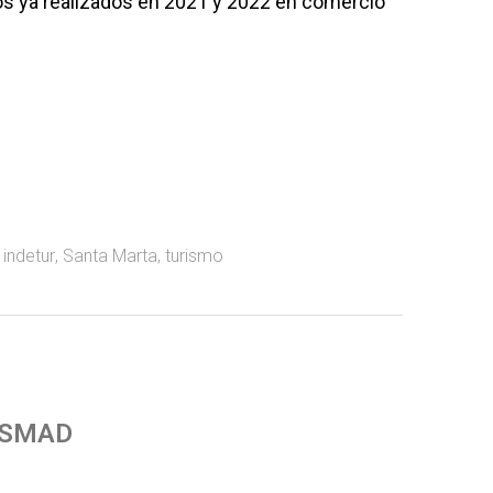
os ya realizados en 2021 y 2022 en comercio
,
indetur
,
Santa Marta
,
turismo
 SMAD