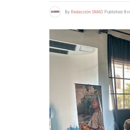
By
Redacción SMAD
Published
8 n