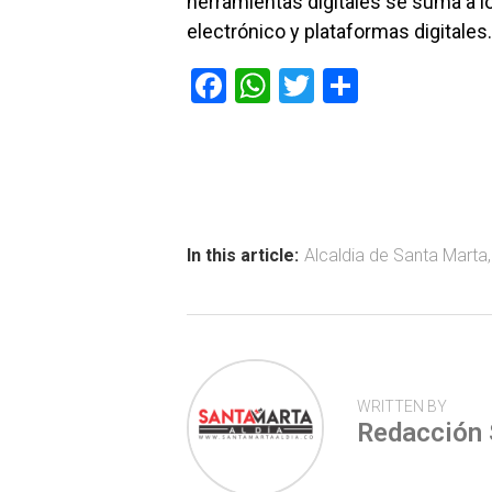
herramientas digitales se suma a l
electrónico y plataformas digitales.
F
W
T
C
a
h
wi
o
ce
at
tt
m
b
s
er
p
o
A
ar
ok
p
tir
In this article:
Alcaldia de Santa Marta
p
WRITTEN BY
Redacción