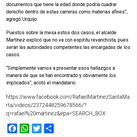
documentos que tiene la edad donde podría cuadrar
derecho dentro de estas carreras como materias afines”,
agregó Urquijo.
Puestos sobre la mesa estos dos casos, el alcalde
Martínez explicó que no va con espíritu revanchista, pues
serán las autoridades competentes las encargadas de los
casos.
“Simplemente vamos a presentar esos hallazgos a
manera de que se han encontrado y obviamente los
implicados”, acotó el mandatario.
https://www.facebook.com/RafaelMartinezSantaMa
rta/videos/2372448259678566/?
q=rafael%20martinez&epa=SEARCH_BOX
F
W
T
C