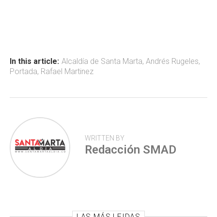
a
h
wi
o
ce
at
tt
m
b
s
er
p
o
A
ar
ok
p
tir
In this article:
Alcaldía de Santa Marta
,
Andrés Rugeles
,
Portada
,
Rafael Martinez
p
WRITTEN BY
Redacción SMAD
LAS MÁS LEIDAS