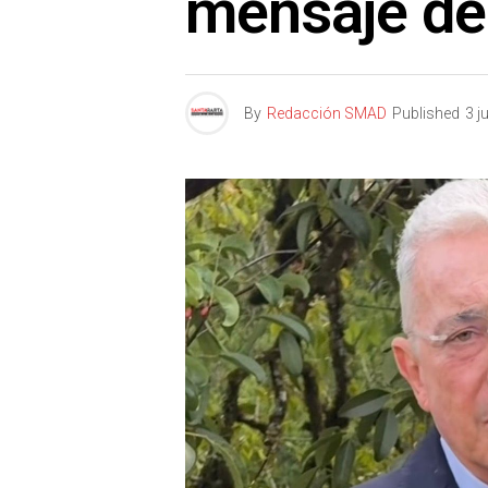
mensaje de 
By
Redacción SMAD
Published
3 j