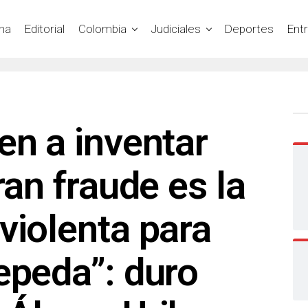
na
Editorial
Colombia
Judiciales
Deportes
Ent
en a inventar
ran fraude es la
violenta para
epeda”: duro