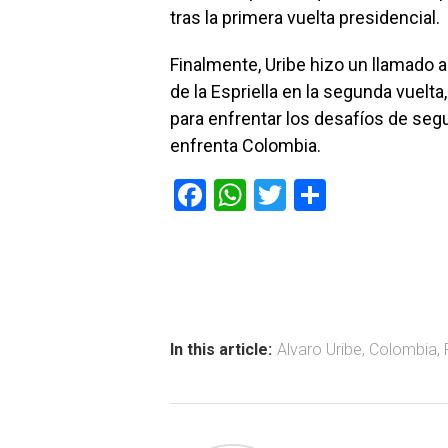
tras la primera vuelta presidencial.
Finalmente, Uribe hizo un llamado a
de la Espriella en la segunda vuelt
para enfrentar los desafíos de segur
enfrenta Colombia.
F
W
T
C
a
h
wi
o
ce
at
tt
m
b
s
er
p
o
A
ar
ok
p
tir
In this article:
Alvaro Uribe
,
Colombia
,
p